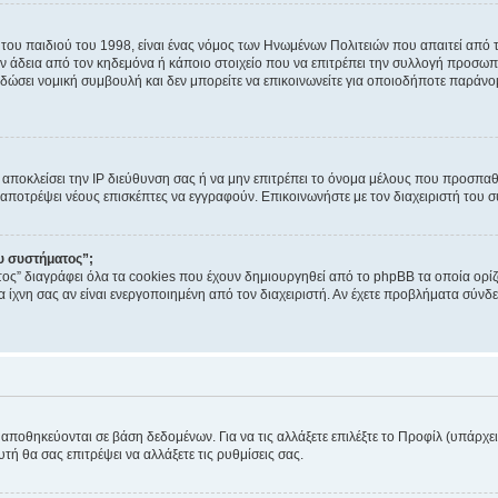
του παιδιού του 1998, είναι ένας νόμος των Ηνωμένων Πολιτειών που απαιτεί από 
ν άδεια από τον κηδεμόνα ή κάποιο στοιχείο που να επιτρέπει την συλλογή προσ
δώσει νομική συμβουλή και δεν μπορείτε να επικοινωνείτε για οποιοδήποτε παράνο
ι αποκλείσει την IP διεύθυνση σας ή να μην επιτρέπει το όνομα μέλους που προσπαθε
α αποτρέψει νέους επισκέπτες να εγγραφούν. Επικοινωνήστε με τον διαχειριστή του 
ου συστήματος”;
ος” διαγράφει όλα τα cookies που έχουν δημιουργηθεί από το phpBB τα οποία ορίζ
τα ίχνη σας αν είναι ενεργοποιημένη από τον διαχειριστή. Αν έχετε προβλήματα σύν
ς αποθηκεύονται σε βάση δεδομένων. Για να τις αλλάξετε επιλέξτε το Προφίλ (υπάρχ
υτή θα σας επιτρέψει να αλλάξετε τις ρυθμίσεις σας.