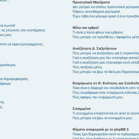
ατος”;
Προσωπικά Μηνύματα
Δεν μπορώ να στείλω προσωπικά μηνύματ
Παίρνω ανεπιθύμητα μηνύματα!
Έχω λάβει ένα μήνυμα spam ή ένα προσβλητ
ναι σωστή!
Φίλοι και εχθροί
 τις γλώσσες του συστήματος!
Τι είναι η λίστα φίλων και εχθρών;
ους μου;
Πώς μπορώ να προσθέσω / αφαιρέσω μέλη σ
πει να είμαι εγγεγραμμένος;
Αναζήτηση Δ. Συζητήσεων
Πώς μπορώ να αναζητήσω μια ή περισσότερε
Γιατί η αναζήτηση μου δεν επιστρέφει αποτε
Γιατί η αναζήτηση μου επιστρέφει κενή σελίδ
ημοσίευμα;
Πώς αναζητώ μέλη;
Πώς μπορώ να βρω τα δικά μου δημοσιεύματ
τα δημοψηφίσματα;
Ενημέρωση σε Θ. Ενότητες και Σελιδοδε
ήφισμα;
Ποια είναι η διαφορά του σελιδοδείκτη από 
Πώς εγγράφομαι στην ενημέρωση κάποιας Δ
Πώς αφαιρώ την ενημέρωσή μου;
τή;
ς;
Συνημμένα
Τι συνημμένα επιτρέπονται σε αυτό το σύστ
Πώς μπορώ να βρω τα συνημμένα μου;
Θέματα αναφορικά με το phpBB 3
Ποιος έχει δημιουργήσει αυτό το πρόγραμμα
Γιατί δεν είναι διαθέσιμο το Χ χαρακτηριστικό