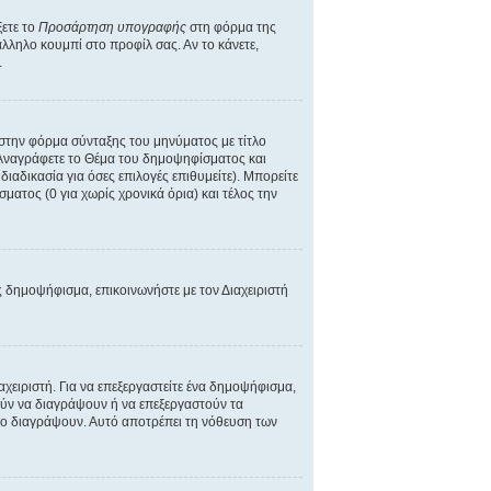
ξετε το
Προσάρτηση υπογραφής
στη φόρμα της
λληλο κουμπί στο προφίλ σας. Αν το κάνετε,
.
 στην φόρμα σύνταξης του μηνύματος με τίτλο
 Αναγράφετε το Θέμα του δημοψηφίσματος και
αδικασία για όσες επιλογές επιθυμείτε). Μπορείτε
ματος (0 για χωρίς χρονικά όρια) και τέλος την
ας δημοψήφισμα, επικοινωνήστε με τον Διαχειριστή
ειριστή. Για να επεξεργαστείτε ένα δημοψήφισμα,
ρούν να διαγράψουν ή να επεξεργαστούν τα
 το διαγράψουν. Αυτό αποτρέπει τη νόθευση των