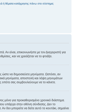
ικά ή θέματα κατάχρησης πάνω στο σύστημα;
. Αν είναι, επικοινωνήστε με τον Διαχειριστή για
μίσεις, και να χρειάζεται να το φτιάξει.
τως ώστε να δημοσιεύετε μηνύματα. Ωστόσο, αν
σωπικά μηνύματα, αποστολή και λήψη μηνυμάτων
ας οπότε σας συμβουλεύουμε να το κάνετε.
νος μόνο για προκαθορισμένο χρονικό διάστημα.
που υπάρχει στην οθόνη σύνδεσης. Δεν το
Αν δεν μπορείτε να δείτε αυτό το κουτάκι, σημαίνει