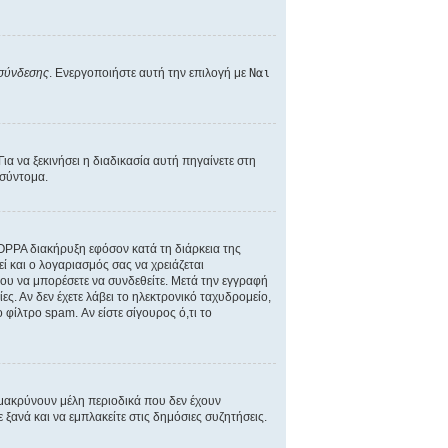
 σύνδεσης
. Ενεργοποιήστε αυτή την επιλογή με
Ναι
α να ξεκινήσει η διαδικασία αυτή πηγαίνετε στη
 σύντομα.
 COPPA διακήρυξη εφόσον κατά τη διάρκεια της
εί και ο λογαριασμός σας να χρειάζεται
νου να μπορέσετε να συνδεθείτε. Μετά την εγγραφή
ες. Αν δεν έχετε λάβει το ηλεκτρονικό ταχυδρομείο,
 φίλτρο spam. Αν είστε σίγουρος ό,τι το
ομακρύνουν μέλη περιοδικά που δεν έχουν
ξανά και να εμπλακείτε στις δημόσιες συζητήσεις.