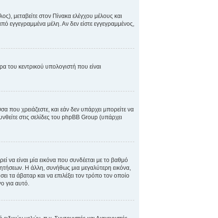
λος), μεταβείτε στον Πίνακα ελέγχου μέλους και
 από εγγεγραμμένα μέλη. Αν δεν είστε εγγεγραμμένος,
ώρα του κεντρικού υπολογιστή που είναι
σσα που χρειάζεστε, και εάν δεν υπάρχει μπορείτε να
υνθείτε στις σελίδες του phpBB Group (υπάρχει
ί να είναι μία εικόνα που συνδέεται με το βαθμό
ζητήσεων. Η άλλη, συνήθως μια μεγαλύτερη εικόνα,
σει τα άβαταρ και να επιλέξει τον τρόπο τον οποίο
ο για αυτό.