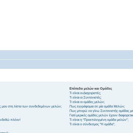
Επίπεδα μελών και Ομάδες
Τι είναι οι Διαχειριστές;
Τι είναι οι Συντονιστές;
Τι είναι οι ομάδες μελών;
ς μου στη λίστα των συνδεδεμένων μελών;
Πως εγγράφομαι σε μία ομάδα Μελών;
Πως μπορώ να γίνω Συντονιστής ομάδας μ
Γιατί μερικές ομάδες μελών έχουν διαφορετ
υνδεθώ πλέον!
Τι είναι η “Προεπιλεγμένη ομάδα μελών”;
Τι είναι ο σύνδεσμος "Η ομάδα”;