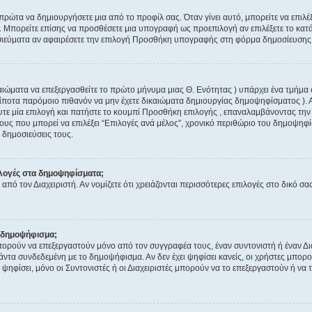
ρώτα να δημιουργήσετε μια από το προφίλ σας. Όταν γίνει αυτό, μπορείτε να επιλέ
Μπορείτε επίσης να προσθέσετε μια υπογραφή ως προεπιλογή αν επιλέξετε το κατά
σιεύματα αν αφαιρέσετε την επιλογή Προσθήκη υπογραφής στη φόρμα δημοσίευσης
καιώματα να επεξεργασθείτε το πρώτο μήνυμα μιας Θ. Ενότητας ) υπάρχει ένα τμήμα
ίποτα παρόμοιο πιθανόν να μην έχετε δικαιώματα δημιουργίας δημοψηφίσματος ).
ε μία επιλογή και πατήστε το κουμπί Προσθήκη επιλογής , επαναλαμβάνοντας την δι
ους που μπορεί να επιλέξει “Επιλογές ανά μέλος”, χρονικό περιθώριο του δημοψηφίσ
 δημοσιεύσεις τους.
λογές στα δημοψηφίσματα;
 από τον Διαχειριστή. Αν νομίζετε ότι χρειάζονται περισσότερες επιλογές στο δικό σ
 δημοψήφισμα;
ρούν να επεξεργαστούν μόνο από τον συγγραφέα τους, έναν συντονιστή ή έναν Διαχ
πάντα συνδεδεμένη με το δημοψήφισμα. Αν δεν έχει ψηφίσει κανείς, οι χρήστες μπο
ψηφίσει, μόνο οι Συντονιστές ή οι Διαχειριστές μπορούν να το επεξεργαστούν ή να