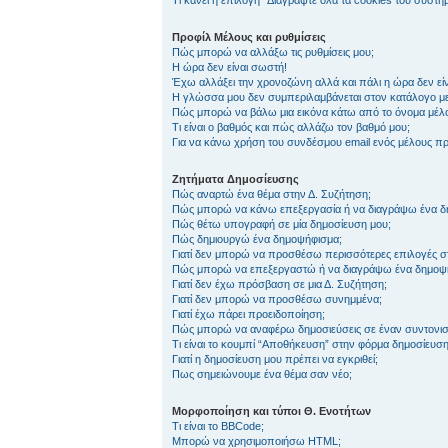
Τι κάνει η επιλογή “Διαγράψτε όλα τα cookies του συστήμ
Προφίλ Μέλους και ρυθμίσεις
Πώς μπορώ να αλλάξω τις ρυθμίσεις μου;
Η ώρα δεν είναι σωστή!
Έχω αλλάξει την χρονοζώνη αλλά και πάλι η ώρα δεν εί
Η γλώσσα μου δεν συμπεριλαμβάνεται στον κατάλογο με
Πώς μπορώ να βάλω μια εικόνα κάτω από το όνομα μέλ
Τι είναι ο βαθμός και πώς αλλάζω τον βαθμό μου;
Για να κάνω χρήση του συνδέσμου email ενός μέλους πρέ
Ζητήματα Δημοσίευσης
Πώς αναρτώ ένα θέμα στην Δ. Συζήτηση;
Πώς μπορώ να κάνω επεξεργασία ή να διαγράψω ένα δ
Πώς θέτω υπογραφή σε μία δημοσίευση μου;
Πώς δημιουργώ ένα δημοψήφισμα;
Γιατί δεν μπορώ να προσθέσω περισσότερες επιλογές σ
Πώς μπορώ να επεξεργαστώ ή να διαγράψω ένα δημοψ
Γιατί δεν έχω πρόσβαση σε μια Δ. Συζήτηση;
Γιατί δεν μπορώ να προσθέσω συνημμένα;
Γιατί έχω πάρει προειδοποίηση;
Πώς μπορώ να αναφέρω δημοσιεύσεις σε έναν συντονισ
Τι είναι το κουμπί “Αποθήκευση” στην φόρμα δημοσίευση
Γιατί η δημοσίευση μου πρέπει να εγκριθεί;
Πως σημειώνουμε ένα θέμα σαν νέο;
Μορφοποίηση και τύποι Θ. Ενοτήτων
Τι είναι το BBCode;
Μπορώ να χρησιμοποιήσω HTML;