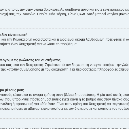
ώνης από αυτήν στην οποία βρίσκεστε. Αν συμβαίνει αυτό(και είστε εγγεγραμμένο μέ
ριοχή σας, π.χ. Λονδίνο, Παρίσι, Νέα Υόρκη, Σίδνεϋ, κλπ. Αυτό μπορεί να γίνει μόνο
 δεν είναι σωστή!
νη και την Καλοκαιρινή ώρα σωστά και η ώρα είναι ακόμα λανθασμένη, τότε φταίει η 
ήσετε έναν διαχειριστή για να λύσει το πρόβλημα.
λογο με τις γλώσσες του συστήματος!
σσα σας από τον διαχειριστή. Ζητείστε από τον διαχειριστή να εγκαταστήσει την γλώ
τής κατόπιν συνεννόησης με τον διαχειριστή. Για περισσότερες πληροφορίες απευθ
μα μέλους μου;
στούς κάτω από το όνομα χρήστη όταν βλέπει δημοσιεύσεις. Η μία από αυτές μπορε
ιών, που υποδικνύει πόσες δημοσιεύσεις έχετε κάνει ή το βαθμό σας στον πίνακα συ
οναδική ή προσωπική για κάθε έναν. Είναι στην κρίση του διαχειριστή να ενεργοποιή
ρησιμοποιήσετε τα άβαταρ, επικοινωνήστε με τον διαχειριστή και ρωτήστε τον τον λόγ