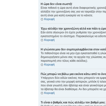
Η ώρα δεν είναι σωστή!
Είναι πιθανό η ώρα αυτή είναι διαφορετικής χρονοζ
αλλάξτε την χρονοζώνη σας για να ταιριάζει στην πε
αυτή είναι μια καλή ευκαιρία να το κάνετε.
Κορυφή
Έχω αλλάξει την χρονοζώνη αλλά και πάλι η ώρα
Εάν είστε σίγουροι ότι έχετε ρυθμίσει την χρονοζώ
εγκατεστημένο το σύστημα. Παρακαλούμε να ειδοποι
Κορυφή
Η γλώσσα μου δεν συμπεριλαμβάνεται στον κατά
Το πιθανότερο είναι να μην έχει εγκατασταθεί η γλώ
δημιουργήσετε μόνοι σας τα αρχεία της γλώσσας αυ
παραπομπή στο τέλος κάθε σελίδας).
Κορυφή
Πώς μπορώ να βάλω μια εικόνα κάτω από το όνο
Υπάρχουν δύο ειδών εικόνες που μπορούν να εμφανι
σας, γενικά υπο την μορφή αστεριών, μπλόκ ή τελε
που είναι γνωστή σαν άβαταρ και είναι γενικότερα μ
τα άβαταρ θα είναι διαθέσιμα. Αν δεν μπορείτε να χ
Κορυφή
Τι είναι ο βαθμός και πώς αλλάζω τον βαθμό μου;