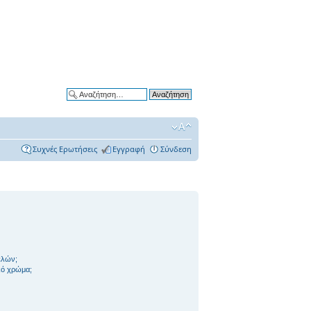
Ειδική αναζήτηση
Συχνές Ερωτήσεις
Εγγραφή
Σύνδεση
ελών;
ικό χρώμα;