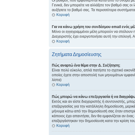
Οι βαθμοί, που εμφανίζονται κάτω από το όνομα μέλ
Γενικά, δεν μπορείτε να αλλάξετε τον βαθμό σας οι 
αυξήσετε το βαθμό σας. Τα περισσότερα συστήματα δ
Κορυφή
Για να κάνω χρήση του συνδέσμου email ενός μέ
Μόνο οι εγγεγραμμένοι μέλη μπορούν να στείλουν 
Διαχειριστής έχει ενεργοποιήσει αυτή την επιλογή
Κορυφή
Ζητήματα Δημοσίευσης
Πώς αναρτώ ένα θέμα στην Δ. Συζήτηση;
Είναι πολύ εύκολο, απλά πατήστε το σχετικό εικονί
οποίες έχετε στην αποστολή των μηνυμάτων εμφανίζ
λίστα)
Κορυφή
Πώς μπορώ να κάνω επεξεργασία ή να διαγράψω
Εκτός και αν είστε διαχειριστής ή συντονιστής, μπ
επεξεργασίας για την κατάλληλη δημοσίευση, μερικέ
μήνυμα κάτω από την δημοσίευσή σας όταν επιστρέψ
κάποιος έχει απαντήσει, δεν θα εμφανίζεται αν έν
επεξεργάστηκαν την δημοσίευση κατα την κρίση του
Κορυφή