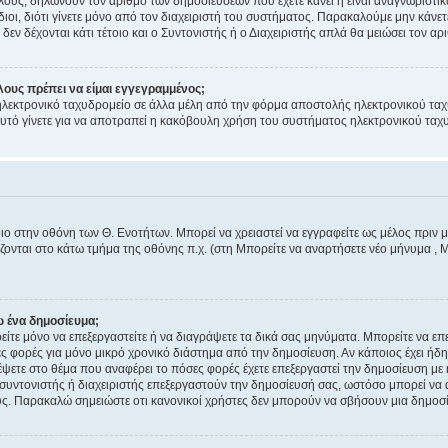
ους, δηλώνουν τον αριθμό των δημοσιεύσεων που έχετε κάνει ή είναι αναγνωριστικό ε
ίδιοι, διότι γίνετε μόνο από τον διαχειριστή του συστήματος. Παρακαλούμε μην κάνε
εν δέχονται κάτι τέτοιο και ο Συντονιστής ή ο Διαχειριστής απλά θα μειώσει τον α
λους πρέπει να είμαι εγγεγραμμένος;
ηλεκτρονικό ταχυδρομείο σε άλλα μέλη από την φόρμα αποστολής ηλεκτρονικού ταχ
. Αυτό γίνετε για να αποτραπεί η κακόβουλη χρήση του συστήματος ηλεκτρονικού τ
διο στην οθόνη των Θ. Ενοτήτων. Μπορεί να χρειαστεί να εγγραφείτε ως μέλος πριν μ
ονται στο κάτω τμήμα της οθόνης π.χ. (στη Μπορείτε να αναρτήσετε νέο μήνυμα , 
 ένα δημοσίευμα;
ορείτε μόνο να επεξεργαστείτε ή να διαγράψετε τα δικά σας μηνύματα. Μπορείτε να ε
ς φορές για μόνο μικρό χρονικό διάστημα από την δημοσίευση. Αν κάποιος έχει ήδη
ετε στο θέμα που αναφέρει το πόσες φορές έχετε επεξεργαστεί την δημοσίευση με 
ας συντονιστής ή διαχειριστής επεξεργαστούν την δημοσίευσή σας, ωστόσο μπορεί ν
ς. Παρακαλώ σημειώστε οτι κανονικοί χρήστες δεν μπορούν να σβήσουν μια δημοσί