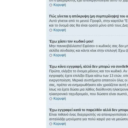
ότι ο Διαχειριστής έχει απενεργοποιήσει αυτό το χα
Κορυφή
Πώς γίνεται η απόκρυψη (μη συμπερίληψη) του 
Αυτό γίνεται από το μενού Προφίλ, στην καρτέλα "Ε
και το όνομά σας θα είναι ορατό μόνο από τους Δια
Κορυφή
Έχω χάσει τον κωδικό μου!
Μην πανικοβάλλεστε! Εφόσον ο κωδικός σας δεν μπορ
σελίδα σύνδεσης και κάντε κλικ στην επιλογή
Έχω ξ
Κορυφή
Έχω κάνει εγγραφή, αλλά δεν μπορώ να συνδεθ
Πρώτα, ελέγξτε το όνομα μέλους και τον κωδικό. Αν
εγγραφής έχετε επιλέξει Είμαι κάτω των 13 ετών, οπ
ενεργοποίηση. Μερικά συστήματα απαιτούν όλες οι ν
σας, πρέπει να ενημερωθήκατε εάν χρειάζεται αυτή η
ίσως να έχετε δώσει μια λάθος διεύθυνση ηλεκτρονι
ηλεκτρονικό ταχυδρομείο, που δώσατε είναι σωστό,
Κορυφή
Έχω εγγραφεί κατά το παρελθόν αλλά δεν μπορ
Είναι πιθανό ένας διαχειριστής να απενεργοποίησ
ανταλλάξει μηνύματα για πολύ καιρό για να μειώσου
Κορυφή