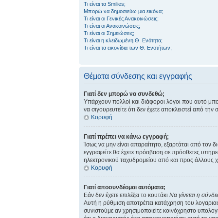
Τι είναι τα Smilies;
Μπορώ να δημοσιεύω μια εικόνα;
Τι είναι οι Γενικές Ανακοινώσεις;
Τι είναι οι Ανακοινώσεις;
Τι είναι οι Σημειώσεις;
Τι είναι η κλειδωμένη Θ. Ενότητα;
Τι είναι τα εικονίδια των Θ. Ενοτήτων;
Θέματα σύνδεσης και εγγραφής
Γιατί δεν μπορώ να συνδεθώ;
Υπάρχουν πολλοί και διάφοροι λόγοι που αυτό μπορεί
να σιγουρευτείτε ότι δεν έχετε αποκλειστεί από την 
Κορυφή
Γιατί πρέπει να κάνω εγγραφή;
Ίσως να μην είναι απαραίτητο, εξαρτάται από τον δ
εγγραφείτε θα έχετε πρόσβαση σε πρόσθετες υπηρεσ
ηλεκτρονικού ταχυδρομείου από και προς άλλους χρ
Κορυφή
Γιατί αποσυνδέομαι αυτόματα;
Εάν δεν έχετε επιλέξει το κουτάκι
Να γίνεται η σύνδ
Αυτή η ρύθμιση αποτρέπει κατάχρηση του λογαριασμ
συνιστούμε αν χρησιμοποιείτε κοινόχρηστο υπολογισ