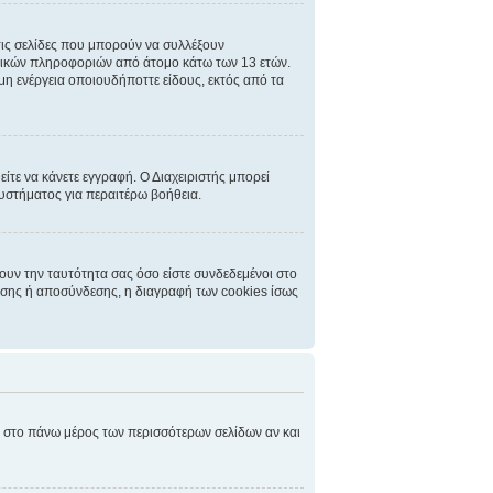
τις σελίδες που μπορούν να συλλέξουν
ωπικών πληροφοριών από άτομο κάτω των 13 ετών.
μη ενέργεια οποιουδήποττε είδους, εκτός από τα
ίτε να κάνετε εγγραφή. Ο Διαχειριστής μπορεί
συστήματος για περαιτέρω βοήθεια.
ουν την ταυτότητα σας όσο είστε συνδεδεμένοι στο
δεσης ή αποσύνδεσης, η διαγραφή των cookies ίσως
ει στο πάνω μέρος των περισσότερων σελίδων αν και