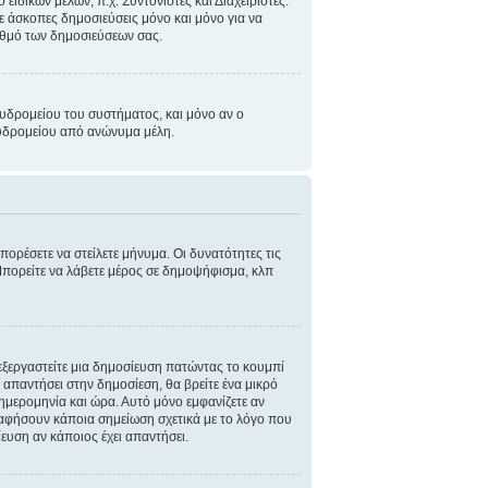
ιδικών μελών, π.χ. Συντονιστές και Διαχειριστές.
τε άσκοπες δημοσιεύσεις μόνο και μόνο για να
ριθμό των δημοσιεύσεων σας.
υδρομείου του συστήματος, και μόνο αν ο
αχυδρομείου από ανώνυμα μέλη.
πορέσετε να στείλετε μήνυμα. Οι δυνατότητες τις
Μπορείτε να λάβετε μέρος σε δημοψήφισμα, κλπ
πεξεργαστείτε μια δημοσίευση πατώντας το κουμπί
 απαντήσει στην δημοσίεση, θα βρείτε ένα μικρό
ημερομηνία και ώρα. Αυτό μόνο εμφανίζετε αν
α αφήσουν κάποια σημείωση σχετικά με το λόγο που
ευση αν κάποιος έχει απαντήσει.