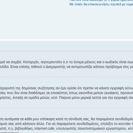
Με ποιόν θα επικοινωνήσω σχετικά με νομ
 να συμβεί. Καταρχήν, σιγουρευτείτε ό,τι το όνομα μέλους και ο κωδικός είναι σωστά
σελίδα. Είναι επίσης πιθανό ο Διαχειριστής να αντιμετωπίζει κάποιο πρόβλημα στις ρυθ
ιαχειριστή της δημόσιας συζήτησης αν έχει ορίσει ότι πρέπει να κάνετε εγγραφή ού
ίες που δεν είναι διαθέσιμες σε επισκέπτες όπως εικονίδια μελών (avatars), προ
ήστες, ένταξη σε ομάδα μελών, κλπ. Παίρνει μόνο μερικά λεπτά για την εγγραφή σ
εση αυτόματα σε κάθε μου επίσκεψη
κατά τη σύνδεσή σας, θα παραμένετε συνδεδεμέ
ού σας από κάποιον άλλο. Για να παραμείνετε συνδεδεμένος, επιλέξτε το κουτάκι 
τή, π.χ. βιβλιοθήκη, internet cafe, υπολογιστής πανεπιστημιακού εργαστηρίου, κλπ. 