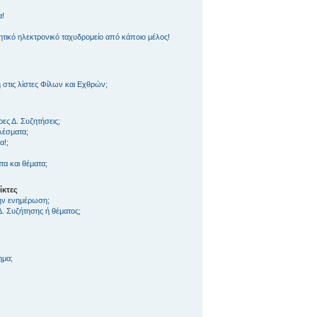
α!
ικό ηλεκτρονικό ταχυδρομείο από κάποιο μέλος!
τις λίστες Φίλων και Εχθρών;
ς Δ. Συζητήσεις;
λέσματα;
α!;
α και θέματα;
ίκτες
την ενημέρωση;
. Συζήτησης ή θέματος;
ημα;
;
;