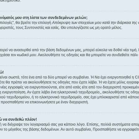
ρακτηριστικό.
ονόματός μου στη λίστα των συνδεδεμένων μελών;
πιλογές", θα βρείτε την επιλογή
Απόκρυψη των στοιχείων μου κατά την διάρκεια της
χειριστές, τους Συντονιστές και εσάς. Θα υπολογίζεστε ως μη ορατό μέλος.
εί να ανασυρθεί από την βάση δεδομένων μας, μπορεί εύκολα να δοθεί νέα τιμή. Γι
εχάσει τον κωδικό μου
. Ακολουθήστε τις οδηγίες και θα μπορείτε να συνδεθείτε πάλι
ώ!
 είναι σωστά, τότε ένα από τα δύο μπορεί να συμβαίνει. Ή Να έχει ενεργοποιηθεί η
ότε θα πρέπει να ακολουθήσετε τις οδηγίες που έχετε λάβει. Ή να έχετε μόλις εγγραφ
έες εγγραφές να ενεργοποιούνται, είτε από εσάς είτε από τον διαχειριστή προκειμέ
 ενεργοποίηση. Αν έχετε λάβει ένα ηλεκτρονικό ταχυδρομείο,, ακολουθήστε τις οδηγί
κού ταχυδρομείου, ή το ηλεκτρονικό ταχυδρομείο, σας έχει μπλοκαριστεί από κάποιο
 προσπαθήστε να επικοινωνήσετε με έναν διαχειριστή.
ώ να συνδεθώ πλέον!
ε ή να διέγραψε τον λογαριασμό σας για κάποιο λόγο. Επίσης, πολλά συστήματα απ
ν το μέγεθος της βάσης δεδομένων. Αν αυτό συμβαίνει, Προσπαθήστε να εγγραφείτε 