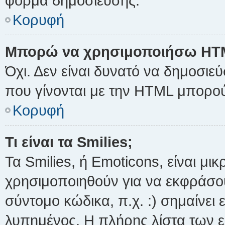
φόρμα δημοσίευσης.
Κορυφή
Μπορώ να χρησιμοποιήσω HT
Όχι. Δεν είναι δυνατό να δημοσι
που γίνονται με την HTML μπορού
Κορυφή
Τι είναι τα Smilies;
Τα Smilies, ή Emoticons, είναι μι
χρησιμοποιηθούν για να εκφράσ
σύντομο κώδικα, π.χ. :) σημαίνει 
λυπημένος. Η πλήρης λίστα των ε