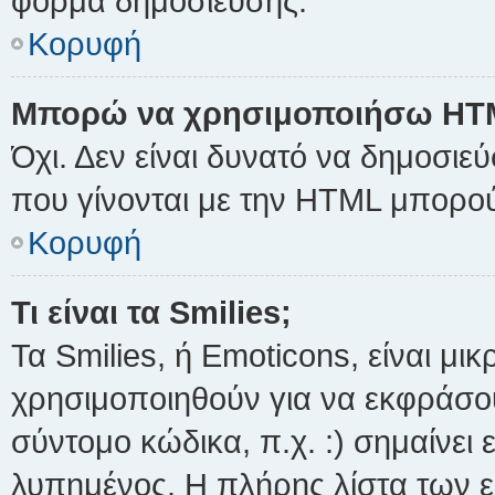
φόρμα δημοσίευσης.
Κορυφή
Μπορώ να χρησιμοποιήσω HT
Όχι. Δεν είναι δυνατό να δημοσι
που γίνονται με την HTML μπορού
Κορυφή
Τι είναι τα Smilies;
Τα Smilies, ή Emoticons, είναι μι
χρησιμοποιηθούν για να εκφράσ
σύντομο κώδικα, π.χ. :) σημαίνει 
λυπημένος. Η πλήρης λίστα των ε