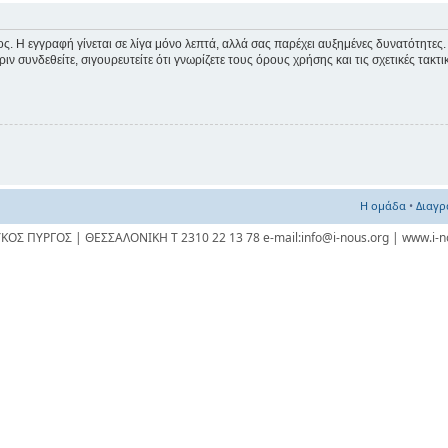
λος. Η εγγραφή γίνεται σε λίγα μόνο λεπτά, αλλά σας παρέχει αυξημένες δυνατότητες.
ν συνδεθείτε, σιγουρευτείτε ότι γνωρίζετε τους όρους χρήσης και τις σχετικές τακτ
Η ομάδα
•
Διαγρ
ΥΚΟΣ ΠΥΡΓΟΣ | ΘΕΣΣΑΛΟΝΙΚΗ Τ 2310 22 13 78 e-mail:info@i-nous.org | www.i-