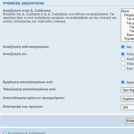
ΡΥΘΜΊΣΕΙΣ ΑΝΑΖΉΤΗΣΗΣ
Αναζήτηση στην Δ. Συζήτηση:
Επιλέξτε την Δ. Συζήτηση ή τις Δ. Συζητήσεις που θέλετε να αναζητήσετε. Για
ταχύτητα όλες οι υπό-συζητήσεις μπορούν να αναζητηθούν με την επιλογή του
γονέα, επιλέγοντας την ποιο κάτω επιλογή.
Αναζήτηση υπό-κατηγοριών:
Ναι
Αναζήτηση σε:
Τίτλο
Αναζή
Τίτλο
Στην 
Εμφάνιση αποτελεσμάτων ανά:
Δημοσ
Ταξινόμηση αποτελεσμάτων ανά:
Αποτελέσματα ορίου σε προηγούμενο:
Επιστροφή των πρώτων:
Ευρετήριο Δ. Συζήτησης