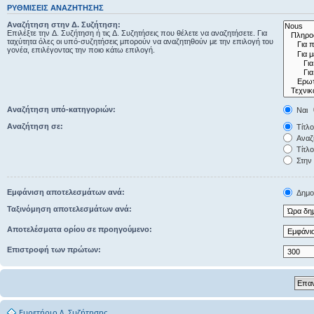
ΡΥΘΜΊΣΕΙΣ ΑΝΑΖΉΤΗΣΗΣ
Αναζήτηση στην Δ. Συζήτηση:
Επιλέξτε την Δ. Συζήτηση ή τις Δ. Συζητήσεις που θέλετε να αναζητήσετε. Για
ταχύτητα όλες οι υπό-συζητήσεις μπορούν να αναζητηθούν με την επιλογή του
γονέα, επιλέγοντας την ποιο κάτω επιλογή.
Αναζήτηση υπό-κατηγοριών:
Ναι
Αναζήτηση σε:
Τίτλο
Αναζή
Τίτλο
Στην 
Εμφάνιση αποτελεσμάτων ανά:
Δημοσ
Ταξινόμηση αποτελεσμάτων ανά:
Αποτελέσματα ορίου σε προηγούμενο:
Επιστροφή των πρώτων:
Ευρετήριο Δ. Συζήτησης