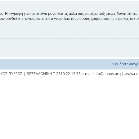
λος. Η εγγραφή γίνεται σε λίγα μόνο λεπτά, αλλά σας παρέχει αυξημένες δυνατότητες.
ν συνδεθείτε, σιγουρευτείτε ότι γνωρίζετε τους όρους χρήσης και τις σχετικές τακτ
Η ομάδα
•
Διαγρ
ΥΚΟΣ ΠΥΡΓΟΣ | ΘΕΣΣΑΛΟΝΙΚΗ Τ 2310 22 13 78 e-mail:info@i-nous.org | www.i-