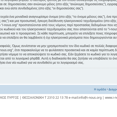
 το λογισμικό phpBB. Ο δεύτερος τρόπος με τον οποίο συλλέγουμε τις πληροφορίες 
ται σε: δημοσιεύσεις σαν ανώνυμο μέλος (στο εξής “ανώνυμες δημοσιεύσεις”), εγγραφ
αι ενώ είστε συνδεδεμένος (στο εξής “οι δημοσιεύσεις σας”).
οιχεία ένα μοναδικά αναγνωρίσιμο όνομα (στο εξής “το όνομα μέλους σας”), ένα πρ
 σας”) και μια προσωπική, έγκυρη διεύθυνση ηλεκτρονικού ταχυδρομείου (στο εξής 
ο “i-nous.org” προστατεύονται από τους νόμους περί προστασίας δεδομένων που ι
υ κωδικού και του ηλεκτρονικού ταχυδρομείου σας που απαιτούνται από το “i-nous.
ρεωτικό και τι προαιρετικό. Σε κάθε περίπτωση, μπορείτε να επιλέξετε ποιες πληροφ
α να επιλέξετε αν θα λαμβάνετε ή όχι ηλεκτρονικά μηνύματα που δημιουργούνται α
ασφαλές. Όμως συνίσταται να μην χρησιμοποιείτε τον ίδιο κωδικό σε πολλές διαφορετ
-nous.org”, έτσι παρακαλούμε να το φυλάσσετε προσεκτικά και σε καμία περίπτωση δ
ζητήσει νόμιμα το να αποκαλύψετε το κωδικό σας. Εάν ξεχάσετε το κωδικό για το λο
εται από το λογισμικό phpBB. Αυτή η διαδικασία θα σας ζητήσει να υποβάλετε το όν
σει ένα νέο κωδικό για να συνδεθείτε με το λογαριασμό σας.
Η ομάδα
•
Διαγρ
ΥΚΟΣ ΠΥΡΓΟΣ | ΘΕΣΣΑΛΟΝΙΚΗ Τ 2310 22 13 78 e-mail:info@i-nous.org | www.i-