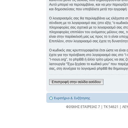
καλύπτει μόνο τις σελίδες που δημιουργούνται από
Αυτό μπορεί να περιλαμβάνει, και να μην περιορίζε
και δημοσιεύσεις που υποβάλετε μετά την εγγραφή κ
Ο λογαριασμός σας θα περιλαμβάνει ως ελάχιστα στ
σύνδεση με το λογαριασμό σας (στο εξής “ο κωδικός
πληροφορίες σας σχετικά με το λογαριασμό σας στ
πληροφορίες επιπλέον του ονόματος μέλους σας, το
είναι στην παρέκκλισή μας ως προς το τι είναι υποχ
Επιπλέον, στον λογαριασμό σας έχετε τη δυνατότητ
Ο κωδικός σας κρυπτογραφείται έτσι ώστε να είναι 
έχετε για την πρόσβαση στο λογαριασμό σας στο “i
“i-nous.org”, το phpBB ή άλλο τρίτο μέρος να σας 
λειτουργία “Έχω ξεχάσει το κωδικό μου” που παρέχ
σας, στη συνέχεια το λογισμικό phpBB θα δημιουργή
Επιστροφή στην σελίδα εισόδου
Ευρετήριο Δ. Συζήτησης
ΦΙΛΙΚΗΣ ΕΤΑΙΡΕΙΑΣ 7 | ΤΚ 54621 | ΛΕ