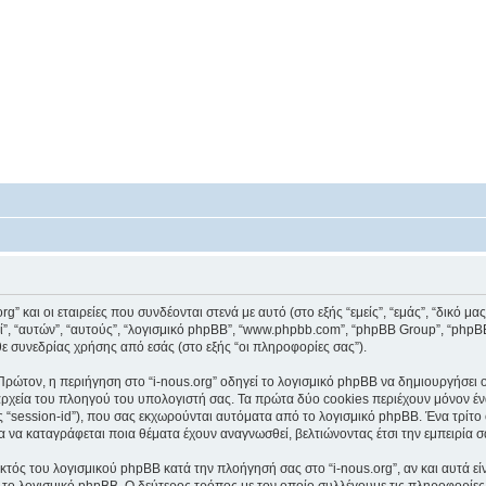
 και οι εταιρείες που συνδέονται στενά με αυτό (στο εξής “εμείς”, “εμάς”, “δικό μας”, 
οί”, “αυτών”, “αυτούς”, “λογισμικό phpBB”, “www.phpbb.com”, “phpBB Group”, “ph
ε συνεδρίας χρήσης από εσάς (στο εξής “οι πληροφορίες σας”).
ρώτον, η περιήγηση στο “i-nous.org” οδηγεί το λογισμικό phpBB να δημιουργήσει ορ
χεία του πλοηγού του υπολογιστή σας. Τα πρώτα δύο cookies περιέχουν μόνον ένα 
 “session-id”), που σας εκχωρούνται αυτόματα από το λογισμικό phpBB. Ένα τρίτο 
για να καταγράφεται ποια θέματα έχουν αναγνωσθεί, βελτιώνοντας έτσι την εμπειρία σ
κτός του λογισμικού phpBB κατά την πλοήγησή σας στο “i-nous.org”, αν και αυτά εί