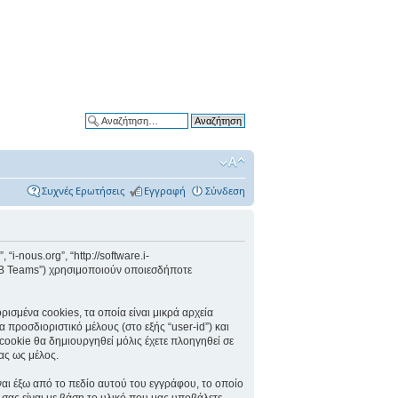
Ειδική αναζήτηση
Συχνές Ερωτήσεις
Εγγραφή
Σύνδεση
“i-nous.org”, “http://software.i-
pBB Teams”) χρησιμοποιούν οποιεσδήποτε
ισμένα cookies, τα οποία είναι μικρά αρχεία
προσδιοριστικό μέλους (στο εξής “user-id”) και
cookie θα δημιουργηθεί μόλις έχετε πλοηγηθεί σε
ας ως μέλος.
ναι έξω από το πεδίο αυτού του εγγράφου, το οποίο