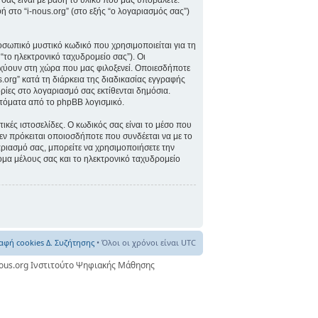
σας είναι με βάση το υλικό που μας υποβάλετε.
ή στο “i-nous.org” (στο εξής “ο λογαριασμός σας”)
οσωπικό μυστικό κωδικό που χρησιμοποιείται για τη
“το ηλεκτρονικό ταχυδρομείο σας”). Οι
σχύουν στη χώρα που μας φιλοξενεί. Οποιεσδήποτε
org” κατά τη διάρκεια της διαδικασίας εγγραφής
ορίες στο λογαριασμό σας εκτίθενται δημόσια.
υτόματα από το phpBB λογισμικό.
ικές ιστοσελίδες. Ο κωδικός σας είναι το μέσο που
εν πρόκειται οποιοσδήποτε που συνδέεται να με το
γαριασμό σας, μπορείτε να χρησιμοποιήσετε την
ομα μέλους σας και το ηλεκτρονικό ταχυδρομείο
αφή cookies Δ. Συζήτησης
• Όλοι οι χρόνοι είναι UTC
nous.org Ινστιτούτο Ψηφιακής Μάθησης