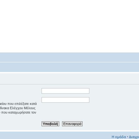
μείου που επιλέξατε κατά
 Πίνακα Ελέγχου Μέλους
ου που καταχωρήσατε τον
Η ομάδα
•
Διαγρ