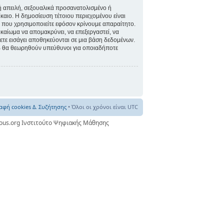
ή απειλή, σεξουαλικά προσανατολισμένο ή
Δίκαιο. Η δημοσίευση τέτοιου περιεχομένου είναι
 που χρησιμοποιείτε εφόσον κρίνουμε απαραίτητο.
ικαίωμα να απομακρύνει, να επεξεργαστεί, να
χετε εισάγει αποθηκεύονται σε μια βάση δεδομένων.
pBB θα θεωρηθούν υπεύθυνοι για οποιαδήποτε
αφή cookies Δ. Συζήτησης
• Όλοι οι χρόνοι είναι UTC
nous.org Ινστιτούτο Ψηφιακής Μάθησης