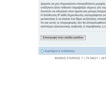
Δέχεστε να μην δημοσιεύετε οποιασδήποτε μορφής π
οτιδήποτε άλλο πιθανόν παραβιάζει νόμους είτε της 
δυνατόν να οδηγήσει στην άμεση και μόνιμη διαγρ
Η διεύθυνση IP κάθε δημοσίευσης καταγράφεται για 
μετακινήσει ή να κλείσει ένα θέμα συζήτησης οποια
Αν και αυτές οι πληροφορίες δεν θα αποκαλυφθούν 
απόπειρα ηλεκτρονικής εισβολής ή παραβίασης η ο
Επιστροφή στην σελίδα εισόδου
Ευρετήριο Δ. Συζήτησης
ΦΙΛΙΚΗΣ ΕΤΑΙΡΕΙΑΣ 7 | ΤΚ 54621 | ΛΕ