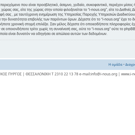
εριεχόμενο που είναι προσβλητικό, άσεμνο, χυδαίο, συκοφαντικό, περιέχον μίσος 
χώρας σας, είτε της χώρας στην οποία φιλοξενείται το “i-nous.org”, είτε το Διεθνές 
αφή σας , με ταυτόχρονη ενημέρωση της Υπηρεσίας Παροχής Υπηρεσιών Διαδικτύου
την δυνατότητα επιβολής των παρόντων όρων. Δέχεστε ότι το “i-nous.org” έχει το δ
δήποτε χρονική στιγμή επιλέξει. Σαν μέλος δέχεστε ότι οποιεσδήποτε πληροφορίες έ
σε οποιονδήποτε τρίτο χωρίς τη συναίνεσή σας, ούτε το “i-nous.org” ούτε το ph
ποία είναι δυνατόν να οδηγήσει σε απώλεια αυτών των δεδομένων.
Η ομάδα
•
Διαγρ
ΥΚΟΣ ΠΥΡΓΟΣ | ΘΕΣΣΑΛΟΝΙΚΗ Τ 2310 22 13 78 e-mail:info@i-nous.org | www.i-