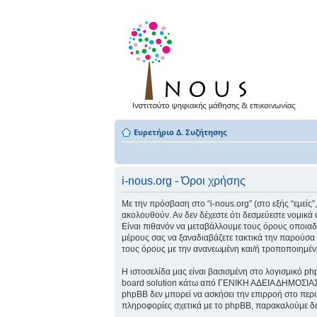
Ευρετήριο Δ. Συζήτησης
i-nous.org - Όροι χρήσης
Με την πρόσβαση στο “i-nous.org” (στο εξής “εμείς”,
ακολουθούν. Αν δεν δέχεστε ότι δεσμεύεστε νομικ
Είναι πιθανόν να μεταβάλλουμε τους όρους οποιαδ
μέρους σας να ξαναδιαβάζετε τακτικά την παρούσα σ
τους όρους με την ανανεωμένη και/ή τροποποιημέ
Η ιστοσελίδα μας είναι βασισμένη στο λογισμικό ph
board solution κάτω από ΓΕΝΙΚΗ ΑΔΕΙΑ ΔΗΜΟΣΙΑ
phpBB δεν μπορεί να ασκήσει την επιρροή στο περι
πληροφορίες σχετικά με το phpBB, παρακαλούμε δ