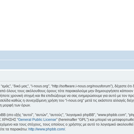
 “εμάς”, “δικό μας”, “i-nous.org”, “http://software.i-nous.org/nousforum”), δέχεστε 
ά από όλους τους ακόλουθους όρους τότε παρακαλούμε μην δημιουργήσετε κάποιον λ
ήποτε χρονική στιγμή και θα επιδιώξουμε να σας ενημερώσουμε για αυτό με τον π
ελίδα καθώς η συνεχιζόμενη χρήση του “i-nous.org” μετά τις εκάστοτε αλλαγές δείχ
νη μορφή των όρων.
pBB (στο εξής “αυτοί”, “αυτών”, “αυτούς”, “λογισμικό phpBB”, “www.phpbb.com”, “ph
Σ ΧΡΗΣΗΣ “
General Public License
” (hereinafter “GPL”) και μπορεί να μεταφορτωθ
εχόμενο και τους στόχους, τους οποίους ο χρήστης με αυτό το λογισμικό ακολουθε
είτε τα παρακάτω:
http://www.phpbb.com/
.