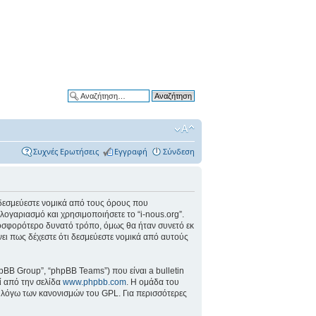
Ειδική αναζήτηση
Συχνές Ερωτήσεις
Εγγραφή
Σύνδεση
ότι δεσμεύεστε νομικά από τους όρους που
ογαριασμό και χρησιμοποιήσετε το “i-nous.org”.
ροσφορότερο δυνατό τρόπο, όμως θα ήταν συνετό εκ
νει πως δέχεστε ότι δεσμεύεστε νομικά από αυτούς
pBB Group”, “phpBB Teams”) που είναι a bulletin
εί από την σελίδα
www.phpbb.com
. Η ομάδα του
ί λόγω των κανονισμών του GPL. Για περισσότερες