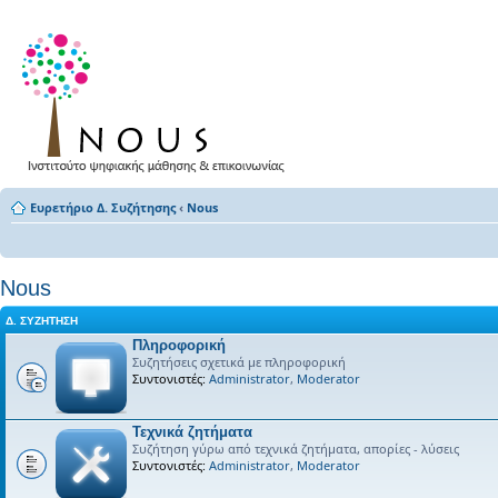
Ευρετήριο Δ. Συζήτησης
‹
Nous
Nous
Δ. ΣΥΖΉΤΗΣΗ
Πληροφορική
Συζητήσεις σχετικά με πληροφορική
Συντονιστές:
Administrator
,
Moderator
Τεχνικά ζητήματα
Συζήτηση γύρω από τεχνικά ζητήματα, απορίες - λύσεις
Συντονιστές:
Administrator
,
Moderator