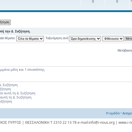
0
0
τή την Δ. Συζήτηση.
αία θέματα:
Ταξινόμηση ανά
Μετάβαση
μμένα μέλη και 1 επισκέπτης
Δ. Συζήτηση
υζήτηση
σε αυτή τη Δ. Συζήτηση
 αυτή τη Δ. Συζήτηση
Συζήτηση
Η ομάδα
•
Διαγρ
ΥΚΟΣ ΠΥΡΓΟΣ | ΘΕΣΣΑΛΟΝΙΚΗ Τ 2310 22 13 78 e-mail:info@i-nous.org | www.i-